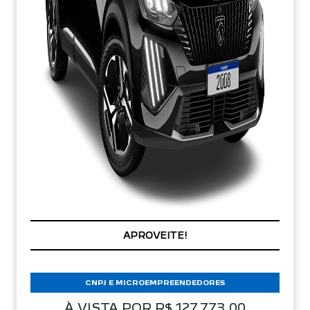
PREÇOS REDUZIDOS
CNPJ E MICROEMPREENDEDORES
À VISTA POR R$ 127.773,00