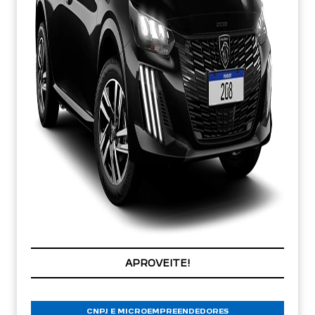
PREÇOS REDUZIDOS
CNPJ E MICROEMPREENDEDORES