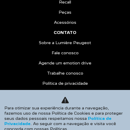
Recall
Peças
Acessórios
CONTATO
Sobre a Lumière Peugeot
Fale conosco
Agende um emotion drive
Trabalhe conosco
Política de privacidade
COMPARATIVO
AGENDE UM TEST DRIVE
Para otimizar sua experiência durante a navegação,
fazemos uso de nossa Política de Cookies e para proteger
Desacelere. Seu bem maior é a vida.
seus dados pessoais respeitamos nossa
Política de
Privacidade
. Ao seguir com a navegação e visita você
concorda com nossas Políticas.