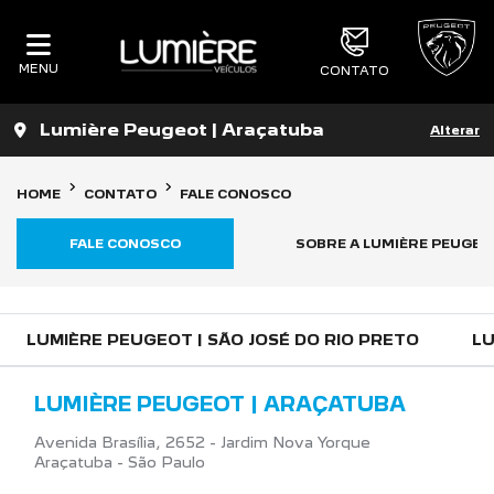
MENU
CONTATO
Lumière Peugeot | Araçatuba
Alterar
HOME
CONTATO
FALE CONOSCO
FALE CONOSCO
SOBRE A LUMIÈRE PEUGEO
LUMIÈRE PEUGEOT | SÃO JOSÉ DO RIO PRETO
LU
LUMIÈRE PEUGEOT | ARAÇATUBA
Avenida Brasília, 2652 - Jardim Nova Yorque
Araçatuba - São Paulo