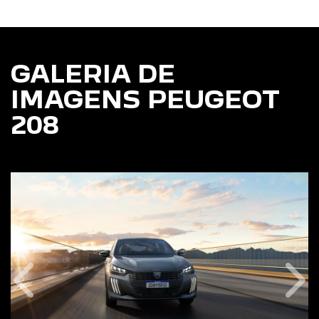
GALERIA DE
IMAGENS PEUGEOT
208
Anterior
Pró