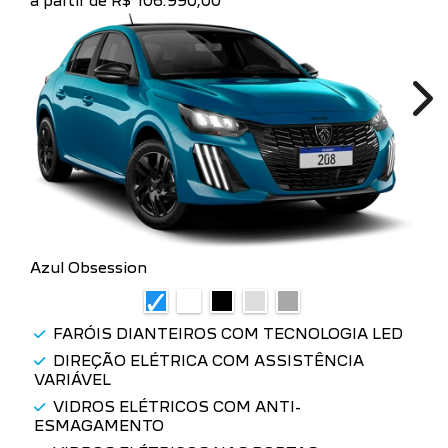
a partir de R$ 106.990,00
Ne
Azul Obsession
FARÓIS DIANTEIROS COM TECNOLOGIA LED
DIREÇÃO ELÉTRICA COM ASSISTÊNCIA
VARIÁVEL
VIDROS ELÉTRICOS COM ANTI-
ESMAGAMENTO