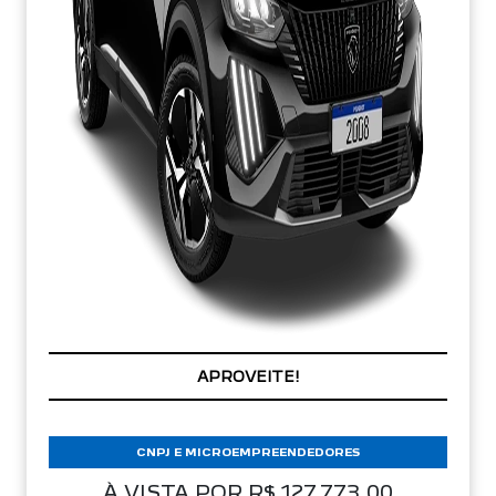
PREÇOS REDUZIDOS
CNPJ E MICROEMPREENDEDORES
À VISTA POR R$ 127.773,00