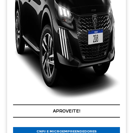
PREÇOS REDUZIDOS
CNPJ E MICROEMPREENDEDORES