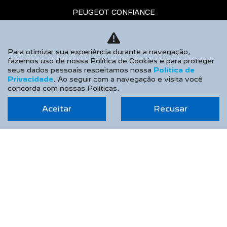
PEUGEOT CONFIANCE
Agendar serviços
Recall
Para otimizar sua experiência durante a navegação,
fazemos uso de nossa Política de Cookies e para proteger
Peças
seus dados pessoais respeitamos nossa
Política de
Privacidade
. Ao seguir com a navegação e visita você
Acessórios
concorda com nossas Políticas.
CONTATO
Aceitar
Recusar
Sobre a Lumière Peugeot
Fale conosco
Agende um emotion drive
Trabalhe conosco
Política de privacidade
COMPARATIVO
AGENDE UM TEST DRIVE