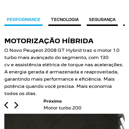
PERFORMANCE
TECNOLOGIA
SEGURANÇA
D
MOTOR TURBO 200
Potência para você ir mais longe, mais rápido. As
versões GT Hybrid T200 AT, Allure T200 AT e
Active T200 AT do Novo Peugeot 2008 com o
Motor Turbo 200 Flex com 130 cv de potência e
200 Nm de torque.
Próximo
Previous
Next
Câmbio automático CVT