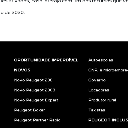
ies ativados, caso interaja com um dos recursos que v
bro de 2020.
OPORTUNIDADE IMPERDÍVEL
Autoescolas
NOVOS
CNPJ e microempre
Novo Peugeot 208
Governo
Novo Peugeot 2008
Locadoras
Novo Peugeot Expert
Produtor rural
Peugeot Boxer
Taxistas
Peugeot Partner Rapid
PEUGEOT INCLU