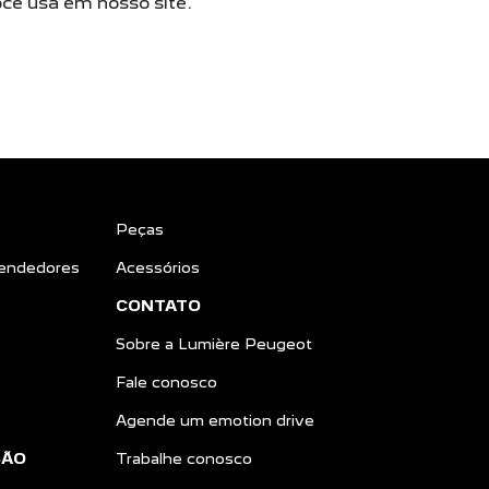
ocê usa em nosso site.
Peças
endedores
Acessórios
CONTATO
Sobre a Lumière Peugeot
Fale conosco
Agende um emotion drive
SÃO
Trabalhe conosco