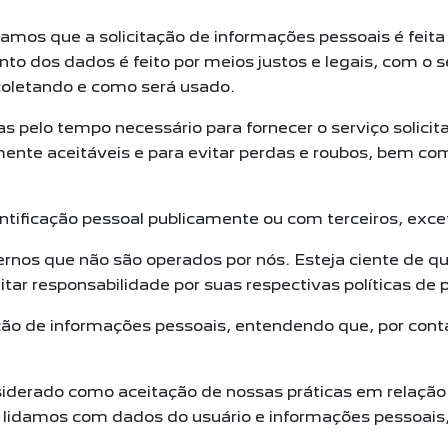
mamos que a solicitação de informações pessoais é feit
nto dos dados é feito por meios justos e legais, com o
letando e como será usado.
s pelo tempo necessário para fornecer o serviço soli
te aceitáveis e para evitar perdas e roubos, bem como
ificação pessoal publicamente ou com terceiros, excet
xternos que não são operados por nós. Esteja ciente de 
tar responsabilidade por suas respectivas políticas de 
tação de informações pessoais, entendendo que, por con
siderado como aceitação de nossas práticas em relação
 lidamos com dados do usuário e informações pessoais