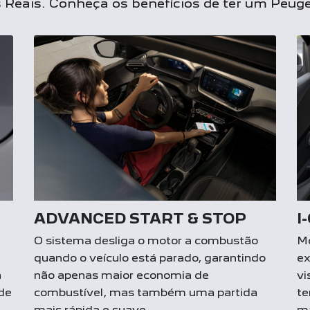
Reais. Conheça os benefícios de ter um Peuge
ADVANCED START & STOP
I
O sistema desliga o motor a combustão
Mo
quando o veículo está parado, garantindo
ex
a
não apenas maior economia de
vi
 de
combustível, mas também uma partida
te
mais rápida e suave.
ma