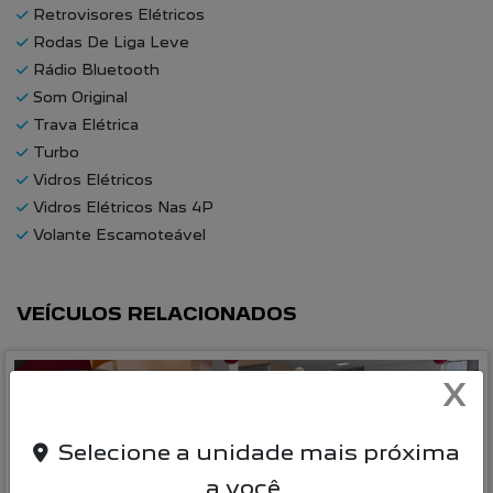
Retrovisores Elétricos
Rodas De Liga Leve
Rádio Bluetooth
Som Original
Trava Elétrica
Turbo
Vidros Elétricos
Vidros Elétricos Nas 4P
Volante Escamoteável
VEÍCULOS RELACIONADOS
X
Selecione a unidade mais próxima
a você.