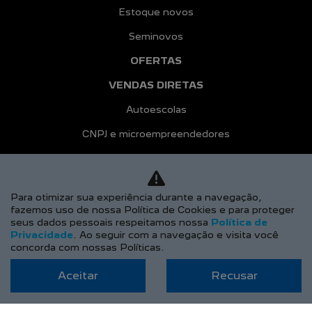
Estoque novos
Seminovos
OFERTAS
VENDAS DIRETAS
Autoescolas
CNPJ e microempreendedores
Governo
Locadoras
Para otimizar sua experiência durante a navegação,
Produtor rural
fazemos uso de nossa Política de Cookies e para proteger
seus dados pessoais respeitamos nossa
Política de
Taxistas
Privacidade
. Ao seguir com a navegação e visita você
concorda com nossas Políticas.
PEUGEOT INCLUSÃO
Aceitar
Recusar
SEGUROS
PÓS-VENDAS