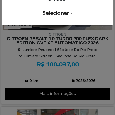
Selecionar
Compartilhe
CITROEN
CITROEN BASALT 1.0 TURBO 200 FLEX DARK
EDITION CVT 4P AUTOMATICO 2026
Lumière Peugeot | São José Do Rio Preto
Lumière Citroën | São José Do Rio Preto
R$ 100.037,00
0 km
2026/2026
Mais informações